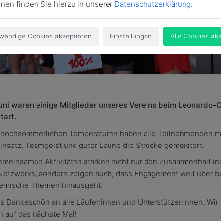
onen finden Sie hierzu in unserer
Datenschutzerklärung
.
wendige Cookies akzeptieren
Einstellungen
Alle Cookies ak
uni waren einige Mitglieder unseres Vereins beim Leonardo
tart.
r hochsommerlichen Temperaturen haben alle Teilnehmenden m
insatz, Teamgeist und guter Laune die Strecke gemeistert.
emeinsamen Aktivitäten stärken nicht nur den Zusammenhalt in
Netzwerks, sondern zeigen auch, dass Engagement weit über be
emische Themen hinausgeht.
s Dankeschön an alle Läufer:innen und Unterstützer:innen. Wir
n auf das nächste Mal!