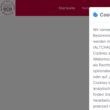
Startseite
Netzwerken
Coo
Wir verwe
Bestimmte
werden in
(ALTCHA) 
Cookies z
(Matomo).
als Recht
optionale
oder auf 
Cookies t
analytisc
finden Si
Verarbeit
jederzeit