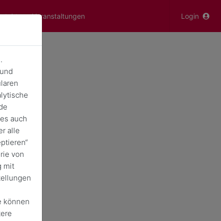
ontakt
Veranstaltungen
Login
.
 und
laren
lytische
de
ies auch
r alle
ptieren“
rie von
 mit
tellungen
e können
tere