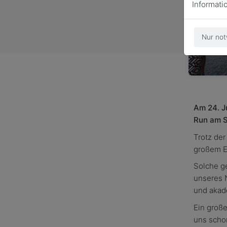
Informati
Nur not
Am 24. J
Run am S
Trotz de
großem E
Solche g
unseres 
und akad
Ein große
uns scho