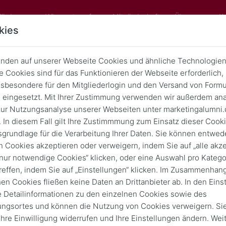
Förderung
Wissenstransfer
Mitgliedschaft
Über uns
K
kies
nden auf unserer Webseite Cookies und ähnliche Technologien
Rückblick: 3. AlumnRun
 Cookies sind für das Funktionieren der Webseite erforderlich,
sbesondere für den Mitgliederlogin und den Versand von Formu
Zurück
1. Juli 2026
eingesetzt. Mit Ihrer Zustimmung verwenden wir außerdem ana
ur Nutzungsanalyse unserer Webseiten unter marketingalumni.
 In diesem Fall gilt Ihre Zustimmmung zum Einsatz dieser Cook
sgrundlage für die Verarbeitung Ihrer Daten. Sie können entwede
n Cookies akzeptieren oder verweigern, indem Sie auf „alle akze
„nur notwendige Cookies“ klicken, oder eine Auswahl pro Katego
reffen, indem Sie auf „Einstellungen“ klicken. Im Zusammenhang
hen Cookies fließen keine Daten an Drittanbieter ab. In den Eins
e Detailinformationen zu den einzelnen Cookies sowie des
ungsortes und können die Nutzung von Cookies verweigern. Si
 Ihre Einwilligung widerrufen und Ihre Einstellungen ändern. Wei