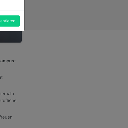
zeptieren
-Campus-
it
nerhalb
rufliche
 freuen