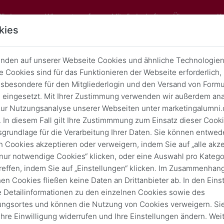
Förderung
Wissenstransfer
Mitgliedschaft
Über uns
K
kies
nden auf unserer Webseite Cookies und ähnliche Technologien
blick: Virtueller Lunchbreak-Impul
 Cookies sind für das Funktionieren der Webseite erforderlich,
sbesondere für den Mitgliederlogin und den Versand von Formu
Dr. Volker Meise
eingesetzt. Mit Ihrer Zustimmung verwenden wir außerdem ana
ur Nutzungsanalyse unserer Webseiten unter marketingalumni.
Zurück
13. Mai 2026
 In diesem Fall gilt Ihre Zustimmmung zum Einsatz dieser Cook
sgrundlage für die Verarbeitung Ihrer Daten. Sie können entwede
n Cookies akzeptieren oder verweigern, indem Sie auf „alle akze
„nur notwendige Cookies“ klicken, oder eine Auswahl pro Katego
reffen, indem Sie auf „Einstellungen“ klicken. Im Zusammenhang
hen Cookies fließen keine Daten an Drittanbieter ab. In den Eins
e Detailinformationen zu den einzelnen Cookies sowie des
ungsortes und können die Nutzung von Cookies verweigern. Si
 Ihre Einwilligung widerrufen und Ihre Einstellungen ändern. Wei