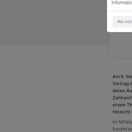
Informati
Nur not
Am 6. Ma
Vortrag 
deren Au
Zahlreic
einem Th
Hinsicht 
Im Mittel
fundierte