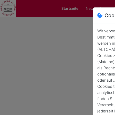
Startseite
Netzwerken
Coo
Wir verwe
Rück
Bestimmte
werden in
(ALTCHA) 
Cookies z
(Matomo).
als Recht
optionale
oder auf 
Cookies t
analytisc
finden Si
Verarbeit
jederzeit