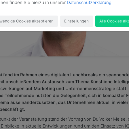
onen finden Sie hierzu in unserer
Datenschutzerklärung
.
wendige Cookies akzeptieren
Einstellungen
Alle Cookies ak
i fand im Rahmen eines digitalen Lunchbreaks ein spannend
mit anschließendem Austausch zum Thema Künstliche Intellig
swirkungen auf Marketing und Unternehmensstrategie statt.
he Teilnehmende nutzten die Gelegenheit, sich in kompakter 
ema auseinanderzusetzen, das Unternehmen aktuell in vielerl
beschäftigt.
punkt der Veranstaltung stand der Vortrag von Dr. Volker Meise, 
 Einblicke in aktuelle Entwicklungen rund um den Einsatz von K