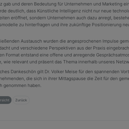
enz gab und deren Bedeutung für Unternehmen und Marketing ei
de deutlich, dass Künstliche Intelligenz nicht nur neue techno
eiten eröffnet, sondern Unternehmen auch dazu anregt, beste
modelle zu hinterfragen und ihre zukünftige Positionierung ne
ließenden Austausch wurden die angesprochenen Impulse ge
dacht und verschiedene Perspektiven aus der Praxis eingebrach
alen Format entstand eine offene und anregende Gesprächsatmo
e, wie relevant und präsent das Thema innerhalb unseres Netzwe
iches Dankeschön gilt Dr. Volker Meise für den spannenden Vor
lnehmenden, die sich in ihrer Mittagspause die Zeit für den ge
ch genommen haben.
sicht
Zurück