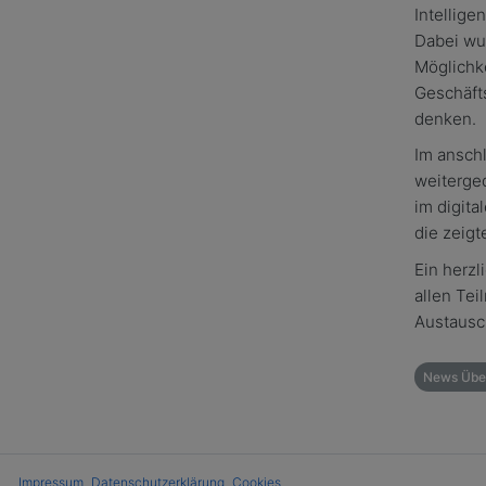
Intellig
Dabei wur
Möglichk
Geschäfts
denken.
Im ansch
weiterge
im digit
die zeigt
Ein herzl
allen Tei
Austaus
News Über
Impressum
Datenschutzerklärung
Cookies