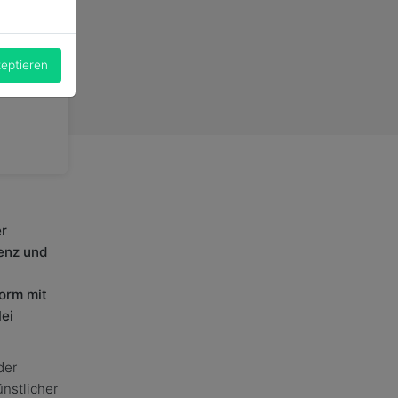
zeptieren
er
enz und
Form mit
ei
der
ünstlicher