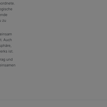
nordnete.
logische
hende
u zu
meinsam
t. Auch
sphäre,
rks ist.
trag und
meinsamen