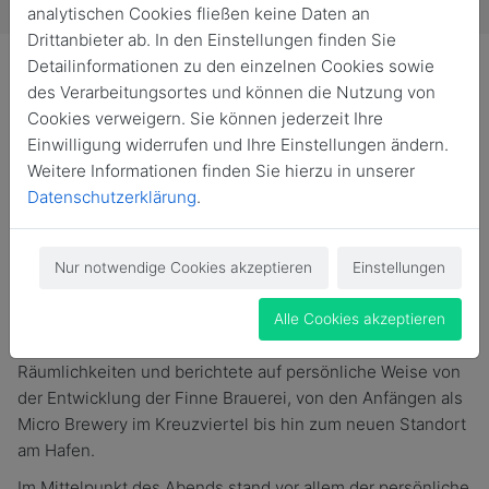
analytischen Cookies fließen keine Daten an
Drittanbieter ab. In den Einstellungen finden Sie
Detailinformationen zu den einzelnen Cookies sowie
des Verarbeitungsortes und können die Nutzung von
Cookies verweigern. Sie können jederzeit Ihre
Einwilligung widerrufen und Ihre Einstellungen ändern.
Am 23. April fand unser Alma Mater Treffen in der neuen
Weitere Informationen finden Sie hierzu in unserer
Finne Brauerei am Münsteraner Hafen statt. Alumni und
Datenschutzerklärung
.
Studierende unseres Netzwerks kamen zusammen, um
einen besonderen Abend miteinander zu verbringen und
sich in inspirierender Atmosphäre auszutauschen.
Nur notwendige Cookies akzeptieren
Einstellungen
Nach der Begrüßung erhielten die Gäste exklusive
Einblicke in die neue Braustätte. Geschäftsführer und Co-
Alle Cookies akzeptieren
Gründer Prof. Dr. Florian Böckermann führte durch die
Räumlichkeiten und berichtete auf persönliche Weise von
der Entwicklung der Finne Brauerei, von den Anfängen als
Micro Brewery im Kreuzviertel bis hin zum neuen Standort
am Hafen.
Im Mittelpunkt des Abends stand vor allem der persönliche