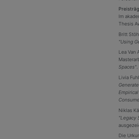
Preisträ
Im akade
Thesis A
Britt Stö
"Using Ge
Lea Van 
Masterar
Spaces"
.
Livia Fu
Generate
Empirical
Consumer
Niklas K
"Legacy 
ausgezei
Die Urku