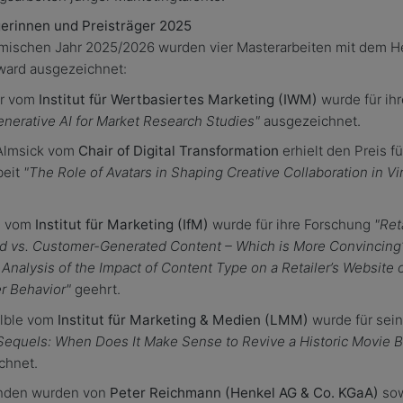
gerinnen und Preisträger 2025
mischen Jahr 2025/2026 wurden vier Masterarbeiten mit dem H
ward ausgezeichnet:
hr vom
Institut für Wertbasiertes Marketing (IWM)
wurde für ihr
nerative AI for Market Research Studies"
ausgezeichnet.
Almsick vom
Chair of Digital Transformation
erhielt den Preis fü
beit
"The Role of Avatars in Shaping Creative Collaboration in Vi
hl vom
Institut für Marketing (IfM)
wurde für ihre Forschung
"Ret
d vs. Customer-Generated Content – Which is More Convincing
 Analysis of the Impact of Content Type on a Retailer’s Website 
 Behavior"
geehrt.
älble vom
Institut für Marketing & Medien (LMM)
wurde für sein
Sequels: When Does It Make Sense to Revive a Historic Movie B
chnet.
nden wurden von
Peter Reichmann (Henkel AG & Co. KGaA)
sow