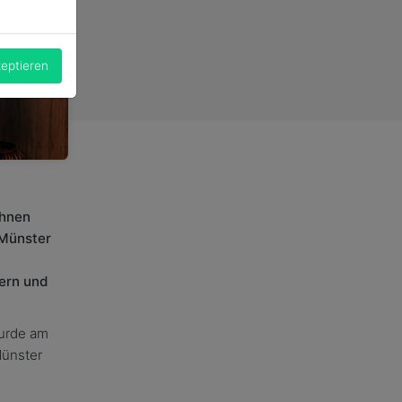
zeptieren
chnen
 Münster
dern und
urde am
Münster