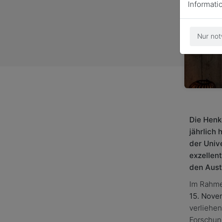
Informati
Nur not
Die Henk
jährlich
der Unive
exzellen
den Aust
Im Rahme
15. Nove
verliehen
Forschun