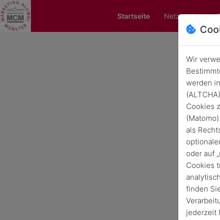
Startseite
Netzwerken
Coo
Wir verwe
Bestimmte
Verl
werden in
(ALTCHA) 
Cookies z
(Matomo).
als Recht
optionale
oder auf 
Cookies t
analytisc
finden Si
Verarbeit
jederzeit