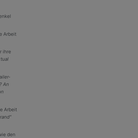
enkel
e Arbeit
r ihre
rtual
ailer-
? An
on
e Arbeit
rand"
ie den