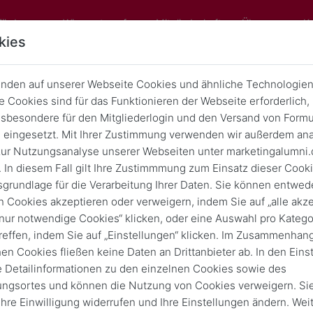
Förderung
Wissenstransfer
Mitgliedschaft
Über uns
K
kies
nden auf unserer Webseite Cookies und ähnliche Technologien
 Cookies sind für das Funktionieren der Webseite erforderlich,
eihung der Henkel Thesis Awards
sbesondere für den Mitgliederlogin und den Versand von Formu
eingesetzt. Mit Ihrer Zustimmung verwenden wir außerdem ana
Zurück
17. Nov. 2025
ur Nutzungsanalyse unserer Webseiten unter marketingalumni.
 In diesem Fall gilt Ihre Zustimmmung zum Einsatz dieser Cook
sgrundlage für die Verarbeitung Ihrer Daten. Sie können entwede
n Cookies akzeptieren oder verweigern, indem Sie auf „alle akze
„nur notwendige Cookies“ klicken, oder eine Auswahl pro Katego
reffen, indem Sie auf „Einstellungen“ klicken. Im Zusammenhang
hen Cookies fließen keine Daten an Drittanbieter ab. In den Eins
e Detailinformationen zu den einzelnen Cookies sowie des
ungsortes und können die Nutzung von Cookies verweigern. Si
 Ihre Einwilligung widerrufen und Ihre Einstellungen ändern. Wei