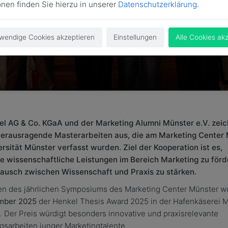
onen finden Sie hierzu in unserer
Datenschutzerklärung
.
wendige Cookies akzeptieren
Einstellungen
Alle Cookies ak
el AG & Co. KGaA und der Marketing Alumni Münster e.V. zei
 herausragende Masterarbeiten aus, die am Marketing Center
rsität Münster verfasst wurden. Ziel der Kooperation ist es,
te wissenschaftliche Leistungen im Bereich Marketing zu för
ausch zwischen Wissenschaft und Praxis zu stärken.
n des jährlichen Symposiums des Marketing Center Münster w
mber 2025
der Henkel Thesis Award 2025 in der Hafenkäserei 
. Der Preis würdigt besonders innovative und praxisrelevante
gsarbeiten junger Marketingtalente.