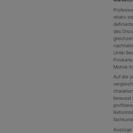
Professor
relativ s
definier
des Disc
gleichzei
nachhalti
Unter Be
Produkte 
Motive h
Auf die z
vergleich
charakter
bewusst 
profitier
Reformhä
fachkund
Auszüge a