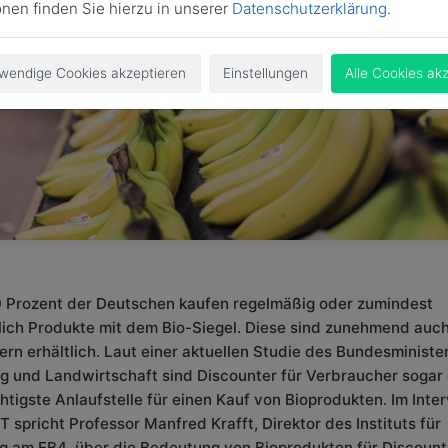
onen finden Sie hierzu in unserer
Datenschutzerklärung
.
wendige Cookies akzeptieren
Einstellungen
Alle Cookies ak
 Prozent der Deutschen kaufen regelmäßig oder zumindest
lich Produkte mit dem Bio-Siegel. Diese sind zunehmend auch
ern erhältlich. Laut einer aktuellen Studie des Bundesministe
g und Landwirtschaft sind Discounter für Verbraucher sogar 
htigste Anlaufstelle für einen Kauf von Bioprodukten. Im Inte
 spricht Professor Manfred Krafft, Direktor des Instituts für
g am FB4, über die Bedeutung von Bioprodukten für Discount