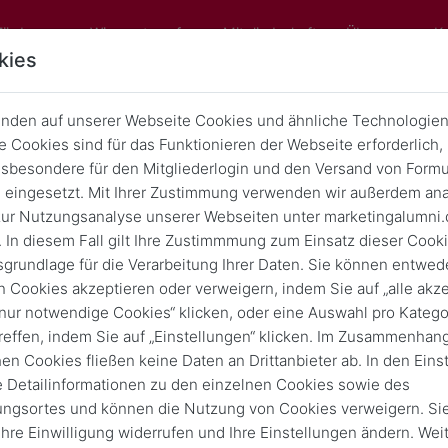
Förderung
Wissenstransfer
Mitgliedschaft
Über uns
K
kies
nden auf unserer Webseite Cookies und ähnliche Technologien
 Cookies sind für das Funktionieren der Webseite erforderlich,
rum Discounter auf Bio-Lebensmit
sbesondere für den Mitgliederlogin und den Versand von Formu
tzen – ein Interview mit Prof. Manf
eingesetzt. Mit Ihrer Zustimmung verwenden wir außerdem ana
ur Nutzungsanalyse unserer Webseiten unter marketingalumni.
Krafft
 In diesem Fall gilt Ihre Zustimmmung zum Einsatz dieser Cook
sgrundlage für die Verarbeitung Ihrer Daten. Sie können entwede
Zurück
12. April 2021
n Cookies akzeptieren oder verweigern, indem Sie auf „alle akze
„nur notwendige Cookies“ klicken, oder eine Auswahl pro Katego
reffen, indem Sie auf „Einstellungen“ klicken. Im Zusammenhang
hen Cookies fließen keine Daten an Drittanbieter ab. In den Eins
e Detailinformationen zu den einzelnen Cookies sowie des
ungsortes und können die Nutzung von Cookies verweigern. Si
 Ihre Einwilligung widerrufen und Ihre Einstellungen ändern. Wei