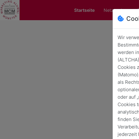
Startseite
Netzwerken
Coo
Wir verwe
Bestimmte
Wa
werden in
se
(ALTCHA) 
Cookies z
(Matomo).
als Recht
optionale
oder auf 
Cookies t
analytisc
finden Si
Verarbeit
jederzeit