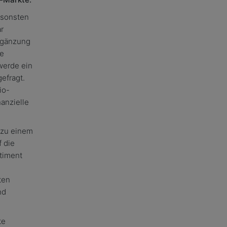
nsonsten
r
rgänzung
te
werde ein
efragt.
io-
nanzielle
 zu einem
f die
rtiment
ten
nd
te