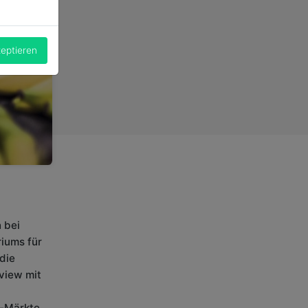
zeptieren
 bei
riums für
die
rview mit
-Märkte.