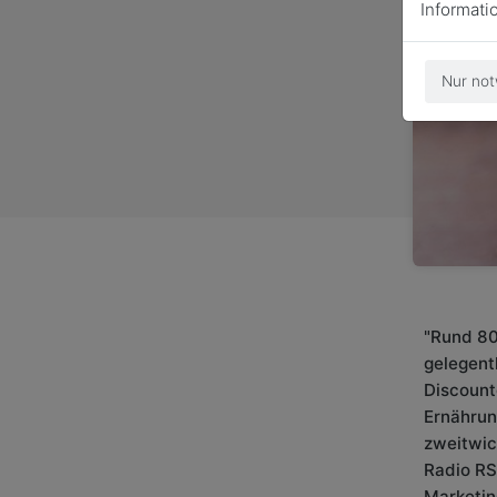
Informati
Nur not
"Rund 80
gelegent
Discount
Ernährun
zweitwic
Radio RST
Marketin