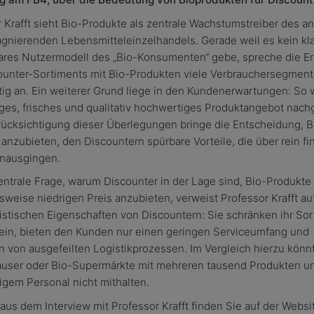
 Krafft sieht Bio-Produkte als zentrale Wachstumstreiber des a
tagnierenden Lebensmitteleinzelhandels. Gerade weil es kein kla
bares Nutzermodell des „Bio-Konsumenten“ gebe, spreche die E
ounter-Sortiments mit Bio-Produkten viele Verbrauchersegmen
tig an. Ein weiterer Grund liege in den Kundenerwartungen: So 
ges, frisches und qualitativ hochwertiges Produktangebot nachg
rücksichtigung dieser Überlegungen bringe die Entscheidung, B
anzubieten, den Discountern spürbare Vorteile, die über rein fi
inausgingen.
entrale Frage, warum Discounter in der Lage sind, Bio-Produkte
sweise niedrigen Preis anzubieten, verweist Professor Krafft au
istischen Eigenschaften von Discountern: Sie schränken ihr So
ein, bieten den Kunden nur einen geringen Serviceumfang und
en von ausgefeilten Logistikprozessen. Im Vergleich hierzu könn
user oder Bio-Supermärkte mit mehreren tausend Produkten u
igem Personal nicht mithalten.
us dem Interview mit Professor Krafft finden Sie auf der Websi