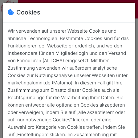
Cookies
Wir verwenden auf unserer Webseite Cookies und
ähnliche Technologien. Bestimmte Cookies sind für das
Funktionieren der Webseite erforderlich, und werden
Münster
insbesondere für den Mitgliederlogin und den Versand
"Kleines" Münsteraner Marketing
von Formularen (ALTCHA) eingesetzt. Mit Ihrer
Symposium 2025
Zustimmung verwenden wir außerdem analytische
Cookies zur Nutzungsanalyse unserer Webseiten unter
marketingalumni.de (Matomo). In diesem Fall gilt Ihre
14. Nov. 2025
, 18:00
15. Nov. 2025
, 02:00
Zustimmmung zum Einsatz dieser Cookies auch als
Rechtsgrundlage für die Verarbeitung Ihrer Daten. Sie
An-/Abmeldefrist 4. Nov. 2025
können entweder alle optionalen Cookies akzeptieren
oder verweigern, indem Sie auf „alle akzeptieren“ oder
auf „nur notwendige Cookies“ klicken, oder eine
Auswahl pro Kategorie von Cookies treffen, indem Sie
auf „Einstellungen“ klicken. Im Zusammenhang mit