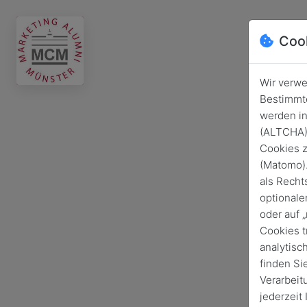
Coo
Wir verwe
Bestimmte
werden in
(ALTCHA) 
Cookies z
(Matomo).
als Recht
optionale
oder auf 
Cookies t
analytisc
finden Si
Verarbeit
jederzeit