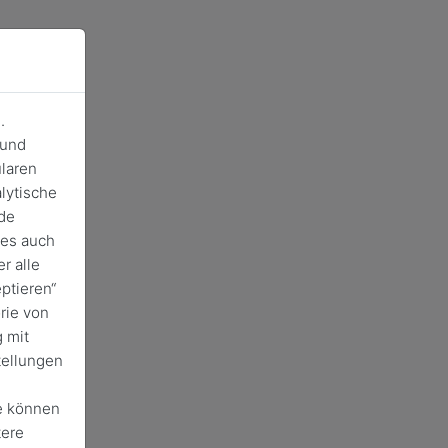
.
 und
laren
lytische
de
ies auch
r alle
ptieren“
rie von
 mit
tellungen
e können
tere